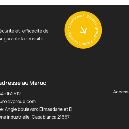
Eurolev group * Produit certifié * Conforme*
rité et l’efficacité de
 garantir la réussite
adresse au Maroc
Accesso
64-062512
urolevgroup.com
: Angle boulevard El maadane et El
one industrielle, Casablanca 21657