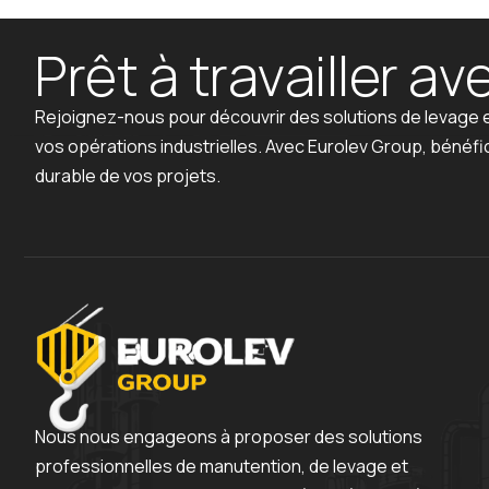
P
r
ê
t
à
t
r
a
v
a
i
l
l
e
r
a
v
Rejoignez-nous pour découvrir des solutions de levage e
vos opérations industrielles. Avec Eurolev Group, bénéfi
durable de vos projets.
Nous nous engageons à proposer des solutions
professionnelles de manutention, de levage et