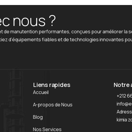
e
c
n
o
u
s
?
t de manutention performantes, conçues pour améliorer la sécu
ciez d’équipements fiables et de technologies innovantes pour
Liens rapides
Notre 
Accueil
+212 6
info@e
A-propos de Nous
Adresse
Blog
kimia z
Nos Services